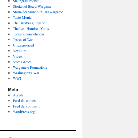
Stalingrad Pocket
Storia del Board Wargame
Storia del Mondo in 100 wargame
Tanto Monta
The Blitzkrieg Legend
The Last Hundred Yards
Tornei e competizioni
Traces of War
Uncategorized
Vexillum
Video
Vuca Games
Wargame e Formazione
Washington's War
WWI
Meta
Accedi
Feed dei contenuti
Feed dei commenti
WordPress.org