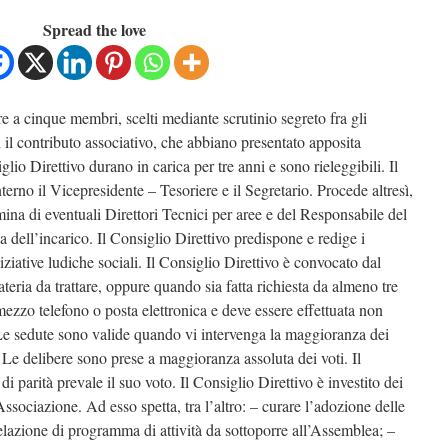
Spread the love
re a cinque membri, scelti mediante scrutinio segreto fra gli
il contributo associativo, che abbiano presentato apposita
io Direttivo durano in carica per tre anni e sono rieleggibili. Il
erno il Vicepresidente – Tesoriere e il Segretario. Procede altresì,
mina di eventuali Direttori Tecnici per aree e del Responsabile del
 dell’incarico. Il Consiglio Direttivo predispone e redige i
niziative ludiche sociali. Il Consiglio Direttivo è convocato dal
ateria da trattare, oppure quando sia fatta richiesta da almeno tre
ezzo telefono o posta elettronica e deve essere effettuata non
Le sedute sono valide quando vi intervenga la maggioranza dei
Le delibere sono prese a maggioranza assoluta dei voti. Il
 di parità prevale il suo voto. Il Consiglio Direttivo è investito dei
Associazione. Ad esso spetta, tra l’altro: – curare l’adozione delle
relazione di programma di attività da sottoporre all’Assemblea; –