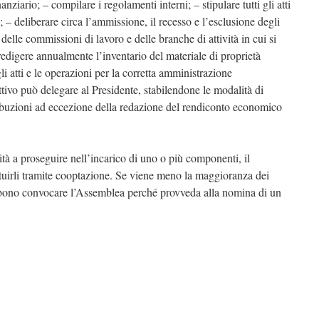
ziario; – compilare i regolamenti interni; – stipulare tutti gli atti
le; – deliberare circa l’ammissione, il recesso e l’esclusione degli
delle commissioni di lavoro e delle branche di attività in cui si
 redigere annualmente l’inventario del materiale di proprietà
li atti e le operazioni per la corretta amministrazione
ttivo può delegare al Presidente, stabilendone le modalità di
ttribuzioni ad eccezione della redazione del rendiconto economico
ità a proseguire nell’incarico di uno o più componenti, il
ituirli tramite cooptazione. Se viene meno la maggioranza dei
ebbono convocare l’Assemblea perché provveda alla nomina di un