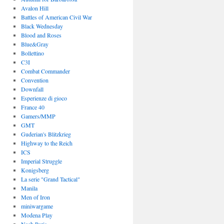
Avalon Hill
Battles of American Civil War
Black Wednesday
Blood and Roses
Blue&Gray
Bollettino
C3I
Combat Commander
Convention
Downfall
Esperienze di gioco
France 40
Gamers/MMP
GMT
Guderian's Blitzkrieg
Highway to the Reich
ICS
Imperial Struggle
Konigsberg
La serie "Grand Tactical"
Manila
Men of Iron
miniwargame
Modena Play