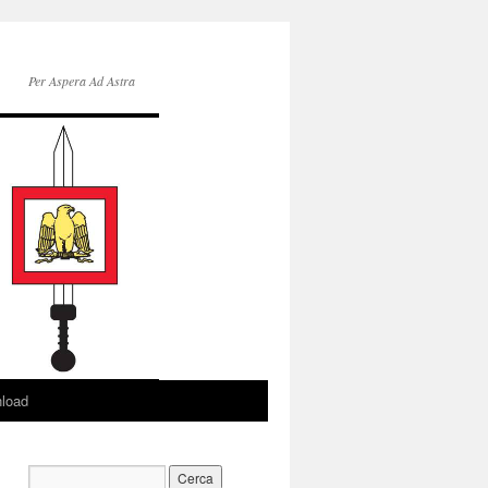
Per Aspera Ad Astra
load