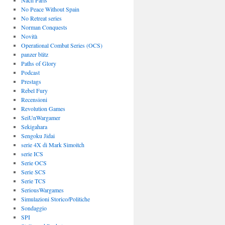
Nach Paris
No Peace Without Spain
No Retreat series
Norman Conquests
Novità
Operational Combat Series (OCS)
panzer blitz
Paths of Glory
Podcast
Prestags
Rebel Fury
Recensioni
Revolution Games
SeiUnWargamer
Sekigahara
Sengoku Jidai
serie 4X di Mark Simoitch
serie ICS
Serie OCS
Serie SCS
Serie TCS
SeriousWargames
Simulazioni Storico/Politiche
Sondaggio
SPI