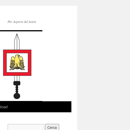
Per Aspera Ad Astra
load