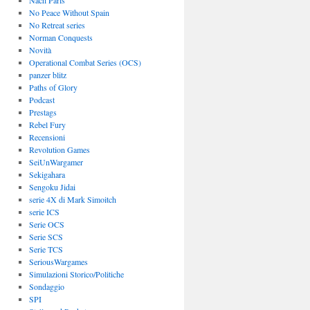
Nach Paris
No Peace Without Spain
No Retreat series
Norman Conquests
Novità
Operational Combat Series (OCS)
panzer blitz
Paths of Glory
Podcast
Prestags
Rebel Fury
Recensioni
Revolution Games
SeiUnWargamer
Sekigahara
Sengoku Jidai
serie 4X di Mark Simoitch
serie ICS
Serie OCS
Serie SCS
Serie TCS
SeriousWargames
Simulazioni Storico/Politiche
Sondaggio
SPI