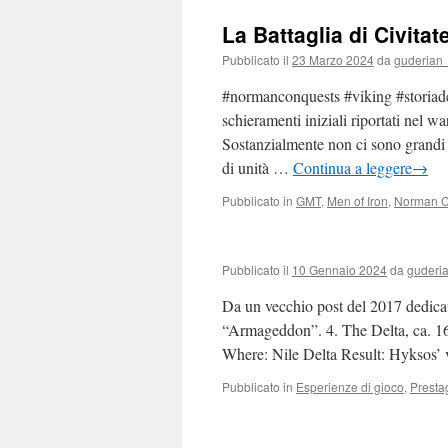
La Battaglia di Civita
Pubblicato il
23 Marzo 2024
da
guderian
#normanconquests #viking #storiad
schieramenti iniziali riportati ne
Sostanzialmente non ci sono grandi
di unità …
Continua a leggere
→
Pubblicato in
GMT
,
Men of Iron
,
Norman C
Pubblicato il
10 Gennaio 2024
da
guderi
Da un vecchio post del 2017 dedicat
“Armageddon”. 4. The Delta, ca. 
Where: Nile Delta Result: Hyksos’
Pubblicato in
Esperienze di gioco
,
Presta