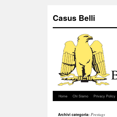
Vai
al
Casus Belli
contenuto
Home
Chi Siamo
Privacy Policy
Prestags
Archivi categoria: