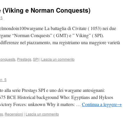
te (Viking e Norman Conquests)
_5
elmondoin100wargame La battaglia di Civitate ( 1053) nei due
l wargame “Norman Conquests” ( GMT) e ” Viking” ( SPI).
 differenze nel piazzamento, ma registriamo una maggiore varietà
onquests
,
Prestags
,
SPI
|
Lascia un commento
an_5
o alla serie Prestags SPI e uno dei wargame antesignani:
1675 BCE Historical background Who: Egyptians and Hyksos
 victory Forces: unknown Why it matters: …
Continua a leggere
→
gs
,
Recensioni
|
Lascia un commento