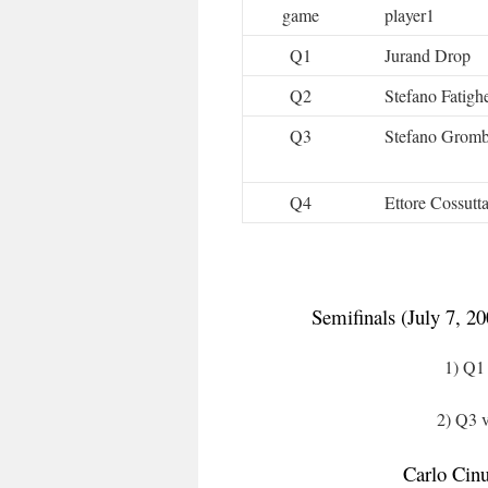
game
player1
Q1
Jurand Drop
Q2
Stefano Fatighe
Q3
Stefano Gromb
Q4
Ettore Cossutt
Semifinals (July 7, 20
1) Q1
2) Q3 
Carlo Cinu