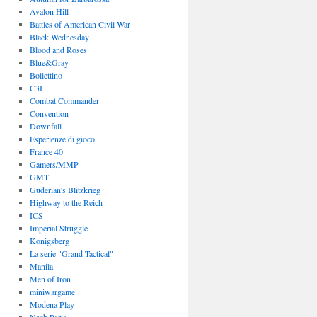
Avalon Hill
Battles of American Civil War
Black Wednesday
Blood and Roses
Blue&Gray
Bollettino
C3I
Combat Commander
Convention
Downfall
Esperienze di gioco
France 40
Gamers/MMP
GMT
Guderian's Blitzkrieg
Highway to the Reich
ICS
Imperial Struggle
Konigsberg
La serie "Grand Tactical"
Manila
Men of Iron
miniwargame
Modena Play