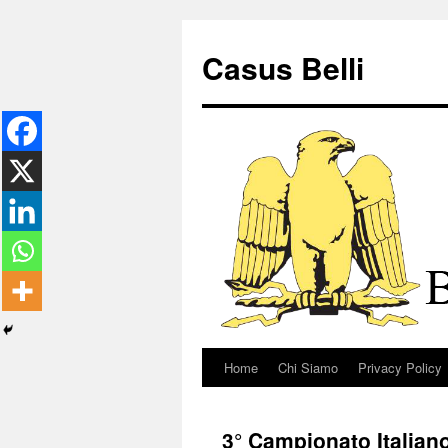
Vai
al
Casus Belli
contenuto
Home
Chi Siamo
Privacy Policy
3° Campionato Italiano