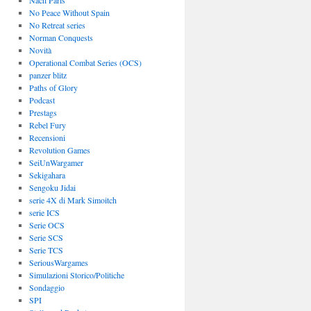
Nach Paris
No Peace Without Spain
No Retreat series
Norman Conquests
Novità
Operational Combat Series (OCS)
panzer blitz
Paths of Glory
Podcast
Prestags
Rebel Fury
Recensioni
Revolution Games
SeiUnWargamer
Sekigahara
Sengoku Jidai
serie 4X di Mark Simoitch
serie ICS
Serie OCS
Serie SCS
Serie TCS
SeriousWargames
Simulazioni Storico/Politiche
Sondaggio
SPI