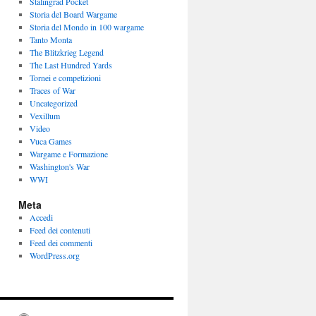
Stalingrad Pocket
Storia del Board Wargame
Storia del Mondo in 100 wargame
Tanto Monta
The Blitzkrieg Legend
The Last Hundred Yards
Tornei e competizioni
Traces of War
Uncategorized
Vexillum
Video
Vuca Games
Wargame e Formazione
Washington's War
WWI
Meta
Accedi
Feed dei contenuti
Feed dei commenti
WordPress.org