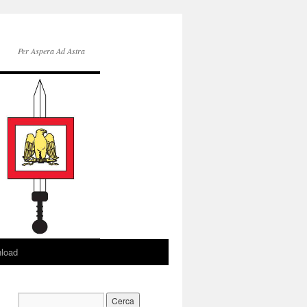
Per Aspera Ad Astra
load