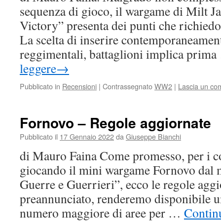
sequenza di gioco, il wargame di Milt J
Victory” presenta dei punti che richied
La scelta di inserire contemporaneamente
reggimentali, battaglioni implica prim
leggere
→
Pubblicato in
Recensioni
|
Contrassegnato
WW2
|
Lascia un c
Fornovo – Regole aggiornate
Pubblicato il
17 Gennaio 2022
da
Giuseppe Bianchi
di Mauro Faina Come promesso, per i c
giocando il mini wargame Fornovo dal m
Guerre e Guerrieri”, ecco le regole agg
preannunciato, renderemo disponibile 
numero maggiore di aree per …
Continu