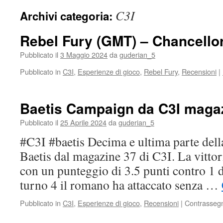
C3I
Archivi categoria:
Rebel Fury (GMT) – Chancellor
Pubblicato il
3 Maggio 2024
da
guderian_5
Pubblicato in
C3I
,
Esperienze di gioco
,
Rebel Fury
,
Recensioni
|
Baetis Campaign da C3I maga
Pubblicato il
25 Aprile 2024
da
guderian_5
#C3I #baetis Decima e ultima parte del
Baetis dal magazine 37 di C3I. La vitto
con un punteggio di 3.5 punti contro 1 d
turno 4 il romano ha attaccato senza …
Pubblicato in
C3I
,
Esperienze di gioco
,
Recensioni
|
Contrasseg