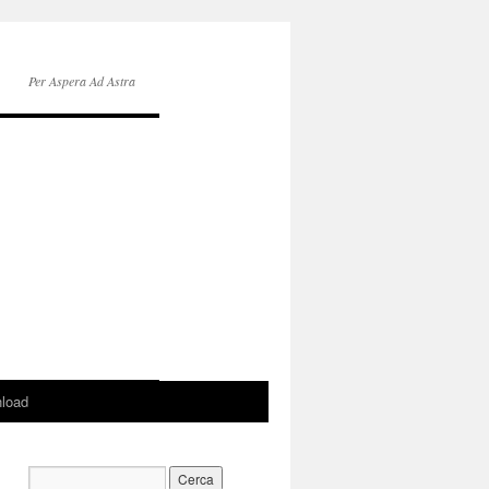
Per Aspera Ad Astra
load