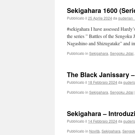
Sekigahara 1600 (Ser
Pubblicato il
25 Aprile 2024
da
guderian
#sekigahara I have assessed Hardy’
the series ” Battles of the Sengoku J
Nagashino and Shizugatake” and 
Pubblicato in
Sekigahara
,
Sengoku Jidai
The Black Janissary – 
Pubblicato il
18 Febbraio 2024
da
guderi
Pubblicato in
Sekigahara
,
Sengoku Jidai
Sekigahara – Introduz
Pubblicato il
14 Febbraio 2024
da
guderi
Pubblicato in
Novità
,
Sekigahara
,
Sengoku