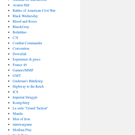
Avalon Hill
Battles of American Civil War
Black Wednesday
Blood and Roses
Blue&Gray
Bollettino
C3I
Combat Commander
Convention
Downfall
Esperienze di gioco
France 40
Gamers/MMP
GMT
Guderian's Blitzkrieg
Highway to the Reich
ICS
Imperial Struggle
Konigsberg
La serie "Grand Tactical"
Manila
Men of Iron
miniwargame
Modena Play