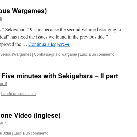
ious Wargames)
_5
s ” Sekigahara” 9 stars because the second volume belonging to
idai” has fixed the issues we found in the previous title ”
improved the …
Continua a leggere
→
,
SeriousWargames
|
Contrassegnato
wargame
|
Lascia un commento
Five minutes with Sekigahara – II part
an_5
|
Lascia un commento
ione Video (inglese)
an_5
 Jidai
|
Lascia un commento