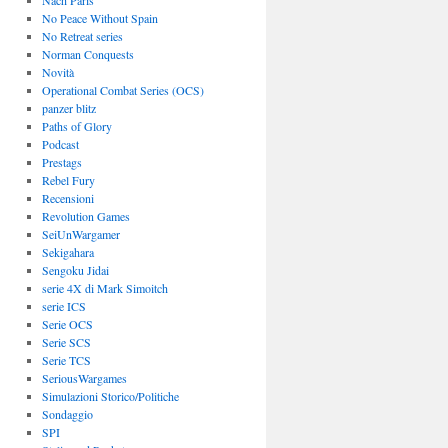
Nach Paris
No Peace Without Spain
No Retreat series
Norman Conquests
Novità
Operational Combat Series (OCS)
panzer blitz
Paths of Glory
Podcast
Prestags
Rebel Fury
Recensioni
Revolution Games
SeiUnWargamer
Sekigahara
Sengoku Jidai
serie 4X di Mark Simoitch
serie ICS
Serie OCS
Serie SCS
Serie TCS
SeriousWargames
Simulazioni Storico/Politiche
Sondaggio
SPI