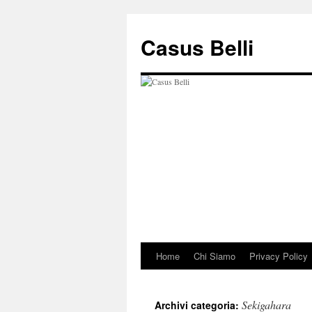
Vai
al
Casus Belli
contenuto
Home
Chi Siamo
Privacy Policy
Sekigahara
Archivi categoria: