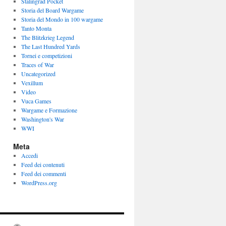
Stalingrad Pocket
Storia del Board Wargame
Storia del Mondo in 100 wargame
Tanto Monta
The Blitzkrieg Legend
The Last Hundred Yards
Tornei e competizioni
Traces of War
Uncategorized
Vexillum
Video
Vuca Games
Wargame e Formazione
Washington's War
WWI
Meta
Accedi
Feed dei contenuti
Feed dei commenti
WordPress.org