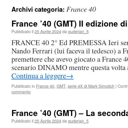
France 40
Archivi categoria:
France ’40 (GMT) II edizione d
Pubblicato il
25 Aprile 2024
da
guderian_5
FRANCE 40 2° Ed PREMESSA Ieri sera f
Nando Ferrari (lui faceva il tedesco) a 
premettere che avevo giocato a France 4
scenario DINAMO mentre questa volta
Continua a leggere
→
Pubblicato in
France 40
,
GMT
,
serie 4X di Mark Simoitch
|
Cont
commento
France ’40 (GMT) – La second
Pubblicato il
25 Aprile 2024
da
guderian_5