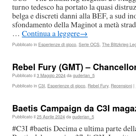
turno tedesco ha portato la quasi distruz
belga e discreti danni alla BEF, a sud ino
sfondamento della Maginot a metà strad
…
Continua a leggere
→
Pubblicato in
Esperienze di gioco
,
Serie OCS
,
The Blitzkrieg L
Rebel Fury (GMT) – Chancellor
Pubblicato il
3 Maggio 2024
da
guderian_5
Pubblicato in
C3I
,
Esperienze di gioco
,
Rebel Fury
,
Recensioni
|
Baetis Campaign da C3I maga
Pubblicato il
25 Aprile 2024
da
guderian_5
#C3I #baetis Decima e ultima parte del