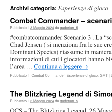
Esperienze di gioco
Archivi categoria:
Combat Commander – scenari
Pubblicato il
3 Maggio 2024
da
guderian_5
#combatcommander Scenario 3 . La “sc
Chad Jensen ( si menziona fra le sue cre
Dominant Species) riassume in maniera e
informazioni di cui i giocatori hanno bi
l’area …
Continua a leggere
→
Pubblicato in
Combat Commander
,
Esperienze di gioco
,
GMT
|
The Blitzkrieg Legend di Sim
Pubblicato il
3 Maggio 2024
da
guderian_5
OCS – The Blitzkrieg Legend. 26 Maggi