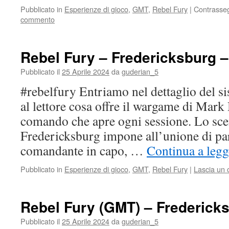
Pubblicato in
Esperienze di gioco
,
GMT
,
Rebel Fury
|
Contrasse
commento
Rebel Fury – Fredericksburg – 
Pubblicato il
25 Aprile 2024
da
guderian_5
#rebelfury Entriamo nel dettaglio del s
al lettore cosa offre il wargame di Mark
comando che apre ogni sessione. Lo sce
Fredericksburg impone all’unione di par
comandante in capo, …
Continua a legg
Pubblicato in
Esperienze di gioco
,
GMT
,
Rebel Fury
|
Lascia un
Rebel Fury (GMT) – Fredericks
Pubblicato il
25 Aprile 2024
da
guderian_5