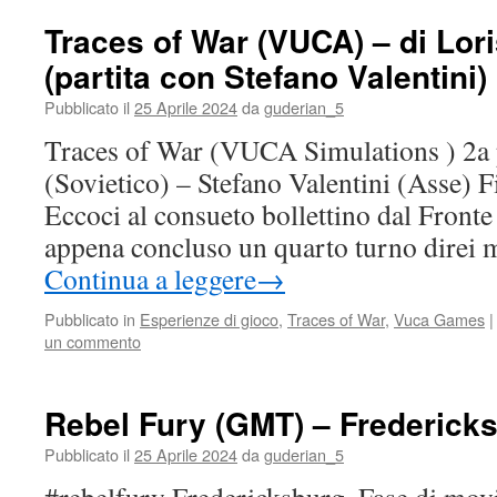
Traces of War (VUCA) – di Lori
(partita con Stefano Valentini)
Pubblicato il
25 Aprile 2024
da
guderian_5
Traces of War (VUCA Simulations ) 2a p
(Sovietico) – Stefano Valentini (Asse) 
Eccoci al consueto bollettino dal Front
appena concluso un quarto turno direi 
Continua a leggere
→
Pubblicato in
Esperienze di gioco
,
Traces of War
,
Vuca Games
|
un commento
Rebel Fury (GMT) – Fredericks
Pubblicato il
25 Aprile 2024
da
guderian_5