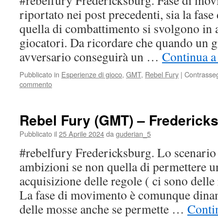
#rebelfury Fredericksburg. Fase di mo
riportato nei post precedenti, sia la fa
quella di combattimento si svolgono in a
giocatori. Da ricordare che quando un gi
avversario conseguirà un …
Continua a
Pubblicato in
Esperienze di gioco
,
GMT
,
Rebel Fury
|
Contrasse
commento
Rebel Fury (GMT) – Fredericks
Pubblicato il
25 Aprile 2024
da
guderian_5
#rebelfury Fredericksburg. Lo scenario
ambizioni se non quella di permettere u
acquisizione delle regole ( ci sono delle 
La fase di movimento è comunque dinam
delle mosse anche se permette …
Conti