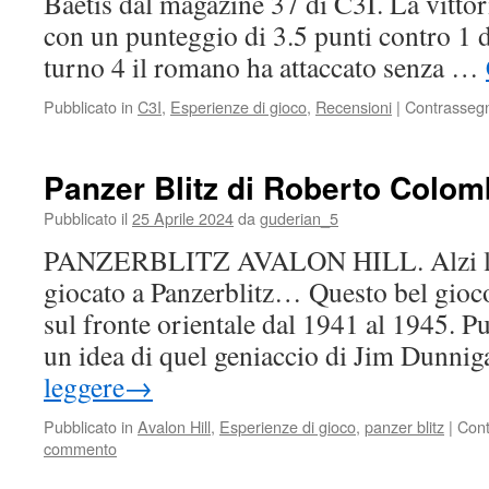
Baetis dal magazine 37 di C3I. La vitto
con un punteggio di 3.5 punti contro 1 d
turno 4 il romano ha attaccato senza …
Pubblicato in
C3I
,
Esperienze di gioco
,
Recensioni
|
Contrasseg
Panzer Blitz di Roberto Colo
Pubblicato il
25 Aprile 2024
da
guderian_5
PANZERBLITZ AVALON HILL. Alzi la 
giocato a Panzerblitz… Questo bel gioco 
sul fronte orientale dal 1941 al 1945. P
un idea di quel geniaccio di Jim Dunni
leggere
→
Pubblicato in
Avalon Hill
,
Esperienze di gioco
,
panzer blitz
|
Cont
commento