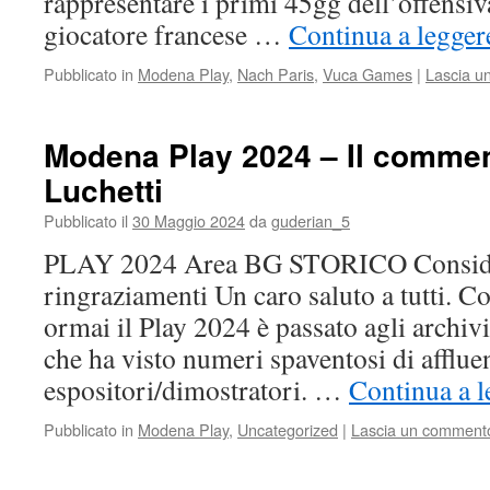
rappresentare i primi 45gg dell’offensiv
giocatore francese …
Continua a legger
Pubblicato in
Modena Play
,
Nach Paris
,
Vuca Games
|
Lascia u
Modena Play 2024 – Il commen
Luchetti
Pubblicato il
30 Maggio 2024
da
guderian_5
PLAY 2024 Area BG STORICO Conside
ringraziamenti Un caro saluto a tutti. Co
ormai il Play 2024 è passato agli archiv
che ha visto numeri spaventosi di afflue
espositori/dimostratori. …
Continua a l
Pubblicato in
Modena Play
,
Uncategorized
|
Lascia un comment